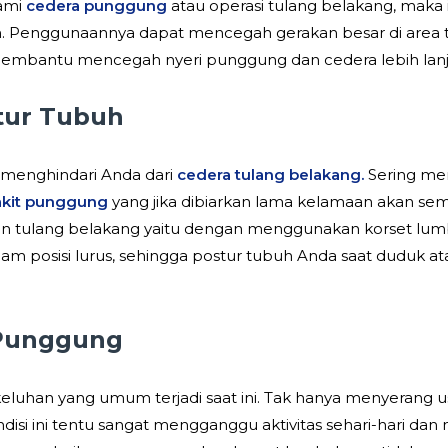
ami
cedera punggung
atau operasi tulang belakang, maka
nggunaannya dapat mencegah gerakan besar di area tulan
t membantu mencegah nyeri punggung dan cedera lebih lan
tur Tubuh
 menghindari Anda dari
cedera tulang belakang.
Sering mem
akit punggung
yang jika dibiarkan lama kelamaan akan sema
 tulang belakang yaitu dengan menggunakan korset lumbal
 posisi lurus, sehingga postur tubuh Anda saat duduk atau
Punggung
uhan yang umum terjadi saat ini. Tak hanya menyerang usi
si ini tentu sangat mengganggu aktivitas sehari-hari dan