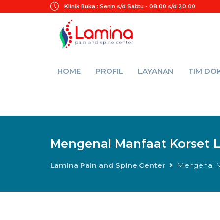
Klinik Buka :
Senin s/d Sabtu - 08.00 s/d 20.00
HOME
PROFIL
LAYANAN
TIM DO
Mengenal Manfaat Korset 
Lamina Pain and Spine Center
Mengenal M