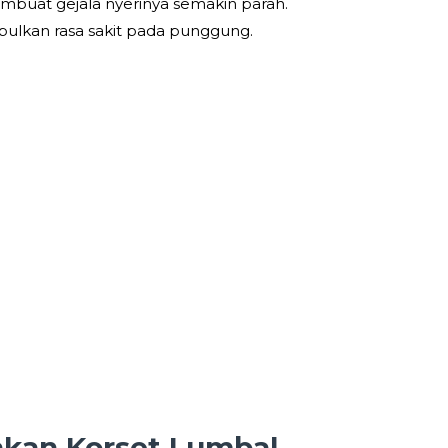
buat gejala nyerinya semakin parah.
ulkan rasa sakit pada punggung.
akan Korset Lumbal