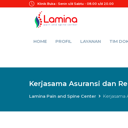
Klinik Buka :
Senin s/d Sabtu - 08.00 s/d 20.00
HOME
PROFIL
LAYANAN
TIM DO
Kerjasama Asuransi dan R
Lamina Pain and Spine Center
Kerjasama 