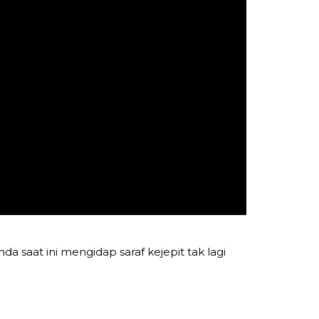
 saat ini mengidap saraf kejepit tak lagi