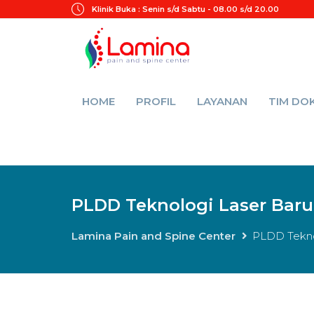
Klinik Buka :
Senin s/d Sabtu - 08.00 s/d 20.00
HOME
PROFIL
LAYANAN
TIM DO
PLDD Teknologi Laser Baru 
Lamina Pain and Spine Center
PLDD Teknol