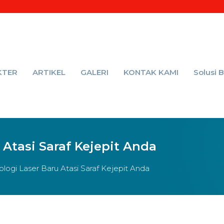
KTER
ARTIKEL
GALERI
KONTAK KAMI
Solusi 
Atasi Saraf Kejepit Anda
ogi Laser Baru Atasi Saraf Kejepit Anda