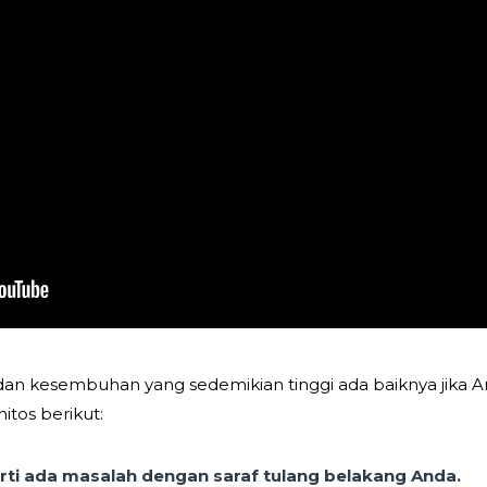
an kesembuhan yang sedemikian tinggi ada baiknya jika Anda
tos berikut:
arti ada masalah dengan saraf tulang belakang Anda.