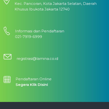
Kec. Pancoran, Kota Jakarta Selatan, Daerah
Khusus Ibukota Jakarta 12740
Informasi dan Pendaftaran
021-7919-6999
registrasi@lamina.co.id
Pendaftaran Online
Segera Klik Disini