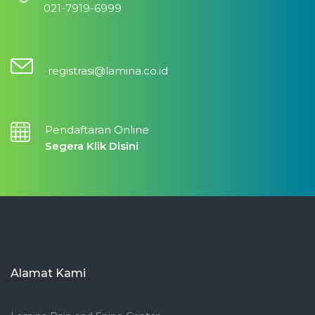
021-7919-6999
registrasi@lamina.co.id
Pendaftaran Online
Segera Klik Disini
Alamat Kami