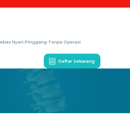
Bebas Nyeri Pinggang Tanpa Operasi
Daftar Sekarang