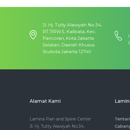
Jl. Hj. Tutty Alawiyah No.34,
RT.7/RW.5, Kalibata, Kec.
Pancoran, Kota Jakarta
Selatan, Daerah Khusus
Ibukota Jakarta 12740
Alamat Kami
Lamina
Lamina Pain and Spine Center
Tentan
Jl. Hj. Tutty Alawiyah No.34,
Caban