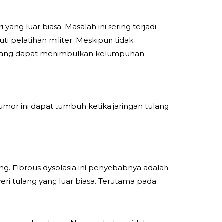
yang luar biasa. Masalah ini sering terjadi
uti pelatihan militer. Meskipun tidak
is yang dapat menimbulkan kelumpuhan.
umor ini dapat tumbuh ketika jaringan tulang
g. Fibrous dysplasia ini penyebabnya adalah
eri tulang yang luar biasa. Terutama pada