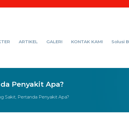
KTER
ARTIKEL
GALERI
KONTAK KAMI
Solusi 
nda Penyakit Apa?
ng Sakit, Pertanda Penyakit Apa?