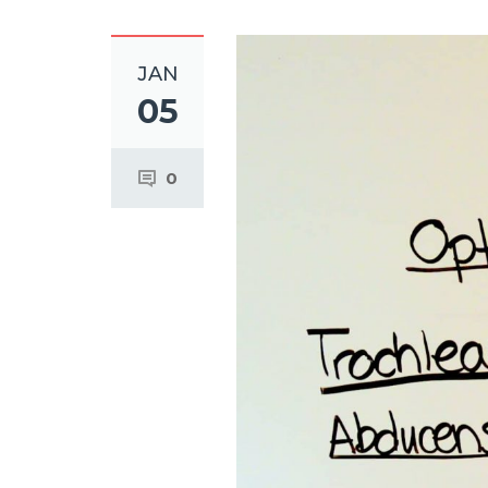
JAN
05
0