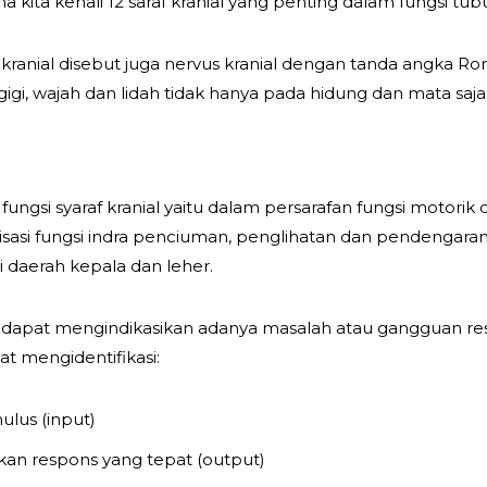
 kita kenali 12 saraf kranial yang penting dalam fungsi tubu
kranial disebut juga nervus kranial dengan tanda angka Rom
gi, wajah dan lidah tidak hanya pada hidung dan mata saja
l
gsi syaraf kranial yaitu dalam persarafan fungsi motorik da
asi fungsi indra penciuman, penglihatan dan pendengaran.
daerah kepala dan leher.
apat mengindikasikan adanya masalah atau gangguan respon
t mengidentifikasi:
lus (input)
n respons yang tepat (output)