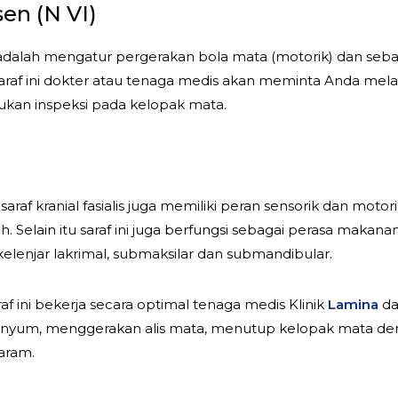
en (N VI)
 adalah mengatur pergerakan bola mata (motorik) dan seba
i saraf ini dokter atau tenaga medis akan meminta Anda m
kukan inspeksi pada kelopak mata.
 saraf kranial fasialis juga memiliki peran sensorik dan m
. Selain itu saraf ini juga berfungsi sebagai perasa makan
lenjar lakrimal, submaksilar dan submandibular.
 ini bekerja secara optimal tenaga medis Klinik
Lamina
da
enyum, menggerakan alis mata, menutup kelopak mata den
aram.