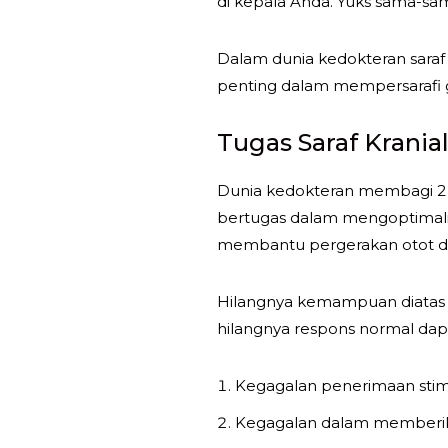
di kepala Anda. Yuks sama-sama
Dalam dunia kedokteran saraf 
penting dalam mempersarafi gi
Tugas Saraf Krania
Dunia kedokteran membagi 2 fun
bertugas dalam mengoptimalis
membantu pergerakan otot di 
Hilangnya kemampuan diatas d
hilangnya respons normal dapa
Kegagalan penerimaan stimu
Kegagalan dalam memberika