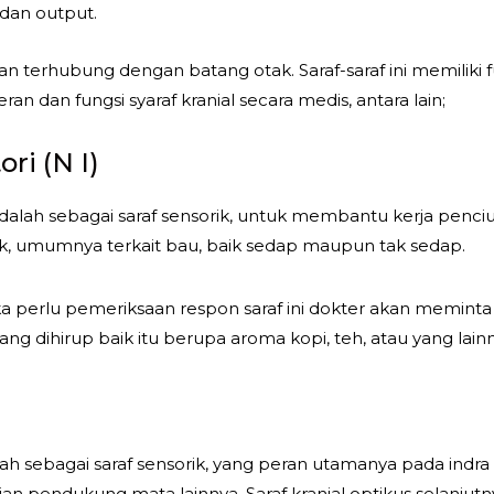
dan output.
 dan terhubung dengan batang otak. Saraf-saraf ini memiliki
an dan fungsi syaraf kranial secara medis, antara lain;
ori (N I)
i adalah sebagai saraf sensorik, untuk membantu kerja penc
k, umumnya terkait bau, baik sedap maupun tak sedap.
jika perlu pemeriksaan respon saraf ini dokter akan memi
dihirup baik itu berupa aroma kopi, teh, atau yang lainn
adalah sebagai saraf sensorik, yang peran utamanya pada ind
an pendukung mata lainnya. Saraf kranial optikus selanjut