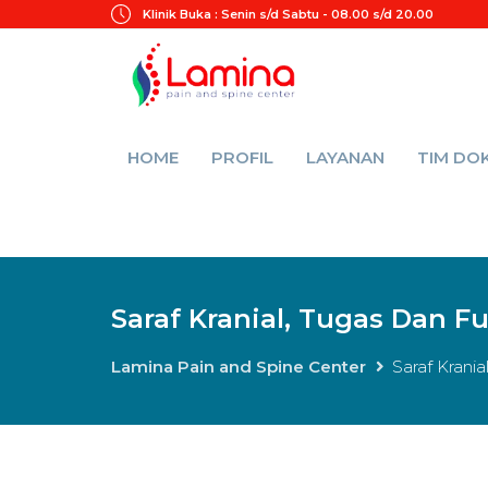
Klinik Buka :
Senin s/d Sabtu - 08.00 s/d 20.00
HOME
PROFIL
LAYANAN
TIM DO
Saraf Kranial, Tugas Dan 
Lamina Pain and Spine Center
Saraf Krani