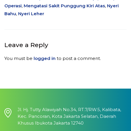
Operasi
,
Mengatasi Sakit Punggung Kiri Atas
,
Nyeri
Bahu
,
Nyeri Leher
Leave a Reply
You must be
logged in
to post a comment.
Jl. Hj. Tutty Alawiyah No.34, RT.7/RW.5, Kalibata,
Kec. Pancoran, Kota Jakarta Selatan, Daerah
Khusus Ibukota Jakarta 12740