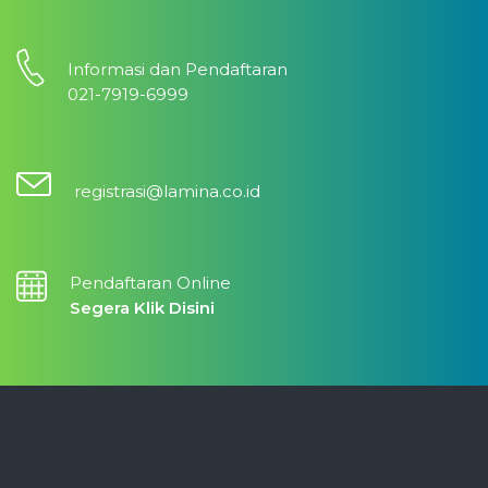
Informasi dan Pendaftaran
021-7919-6999
registrasi@lamina.co.id
Pendaftaran Online
Segera Klik Disini