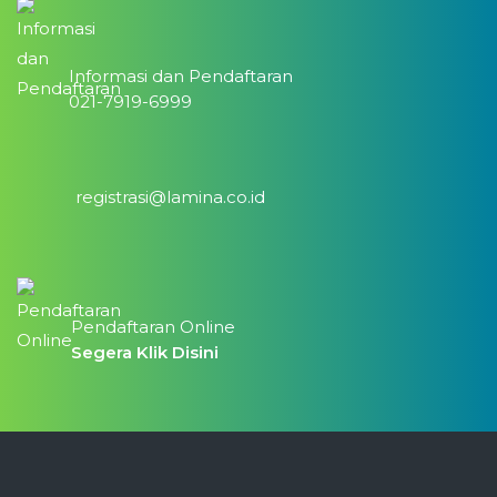
Informasi dan Pendaftaran
021-7919-6999
registrasi@lamina.co.id
Pendaftaran Online
Segera Klik Disini