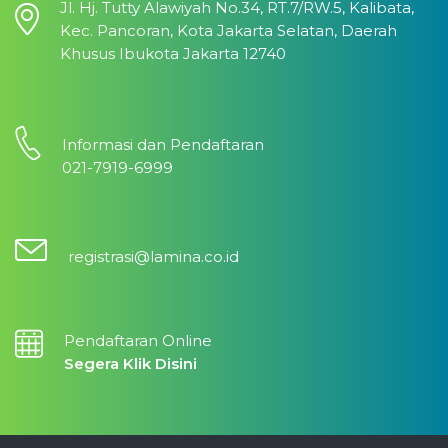
Jl. Hj. Tutty Alawiyah No.34, RT.7/RW.5, Kalibata,
Kec. Pancoran, Kota Jakarta Selatan, Daerah
Khusus Ibukota Jakarta 12740
Informasi dan Pendaftaran
021-7919-6999
registrasi@lamina.co.id
Pendaftaran Online
Segera Klik Disini