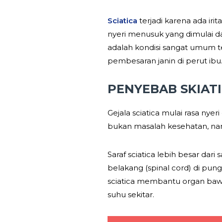
Sciatica
terjadi karena ada irit
nyeri menusuk yang dimulai da
adalah kondisi sangat umum t
pembesaran janin di perut ibu
PENYEBAB SKIATI
Gejala sciatica mulai rasa nye
bukan masalah kesehatan, namu
Saraf sciatica lebih besar dar
belakang (spinal cord) di pun
sciatica membantu organ bawa
suhu sekitar.