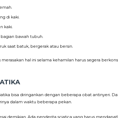
lemah.
g di kaki.
 kaki.
i bagian bawah tubuh.
k saat batuk, bergerak atau bersin.
g merasakan hal ini selama kehamilan harus segera berko
ATIKA
kiatika bisa diringankan dengan beberapa obat antinyeri. D
irinya dalam waktu beberapa pekan.
sai demikian. Ada penderita sciatica yang harus mendapat