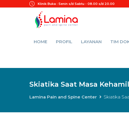
Klinik Buka :
Senin s/d Sabtu - 08.00 s/d 20.00
HOME
PROFIL
LAYANAN
TIM DO
Skiatika Saat Masa Kehami
Lamina Pain and Spine Center
Skiatika Sa