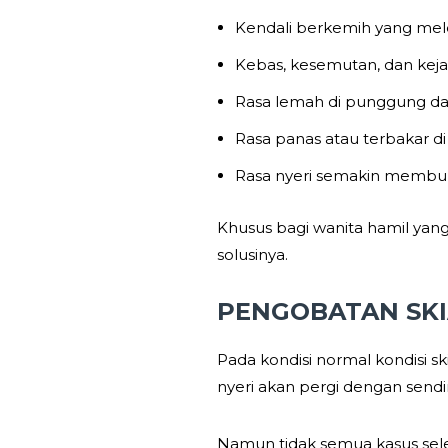
Kendali berkemih yang me
Kebas, kesemutan, dan kejan
Rasa lemah di punggung dan
Rasa panas atau terbakar d
Rasa nyeri semakin memburu
Khusus bagi wanita hamil yan
solusinya.
PENGOBATAN SKI
Pada kondisi normal kondisi s
nyeri akan pergi dengan send
Namun tidak semua kasus sele