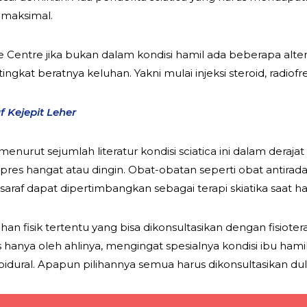
maksimal.
ne Centre jika bukan dalam kondisi hamil ada beberapa alt
ingkat beratnya keluhan. Yakni mulai injeksi steroid, radiofr
 Kejepit Leher
menurut sejumlah literatur kondisi sciatica ini dalam dera
res hangat atau dingin. Obat-obatan seperti obat antiradan
saraf dapat dipertimbangkan sebagai terapi skiatika saat ha
han fisik tertentu yang bisa dikonsultasikan dengan fisiot
s hanya oleh ahlinya, mengingat spesialnya kondisi ibu hami
idural. Apapun pilihannya semua harus dikonsultasikan dulu