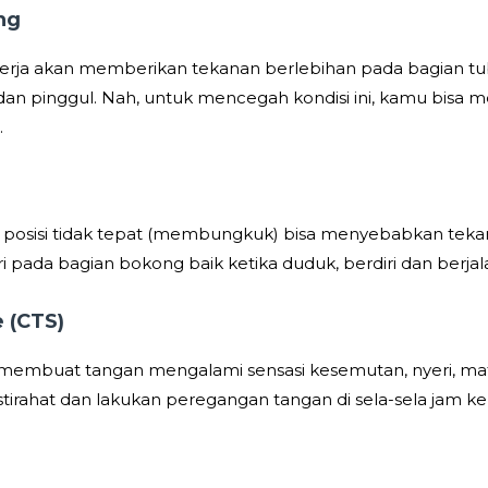
ng
ekerja akan memberikan tekanan berlebihan pada bagian 
dan pinggul. Nah, untuk mencegah kondisi ini, kamu bisa 
.
posisi tidak tepat (membungkuk) bisa menyebabkan tekana
ri pada bagian bokong baik ketika duduk, berdiri dan berjal
e
(CTS)
embuat tangan mengalami sensasi kesemutan, nyeri, mati
tirahat dan lakukan peregangan tangan di sela-sela jam ker