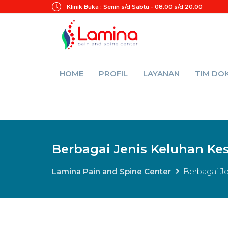
Klinik Buka :
Senin s/d Sabtu - 08.00 s/d 20.00
HOME
PROFIL
LAYANAN
TIM DO
Berbagai Jenis Keluhan Ke
Lamina Pain and Spine Center
Berbagai J