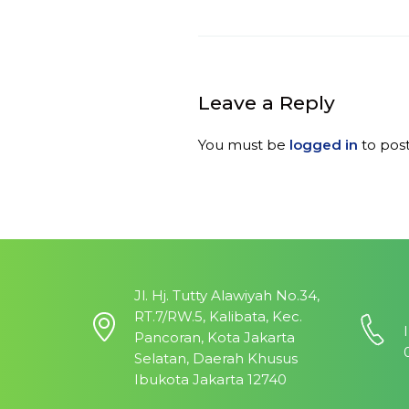
Leave a Reply
You must be
logged in
to pos
Jl. Hj. Tutty Alawiyah No.34,
RT.7/RW.5, Kalibata, Kec.
Pancoran, Kota Jakarta
Selatan, Daerah Khusus
Ibukota Jakarta 12740