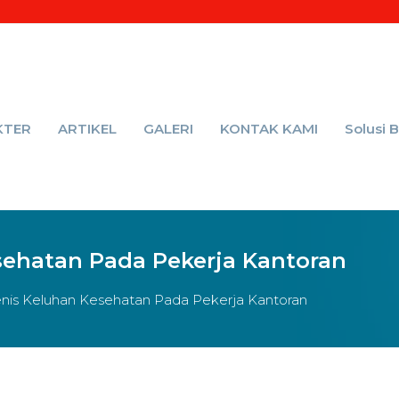
KTER
ARTIKEL
GALERI
KONTAK KAMI
Solusi 
sehatan Pada Pekerja Kantoran
enis Keluhan Kesehatan Pada Pekerja Kantoran