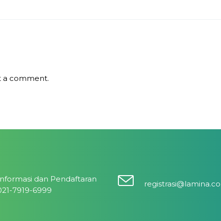
t a comment.
Informasi dan Pendaftaran
registrasi@lamina.co
021-7919-6999