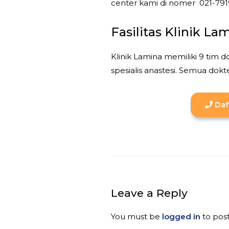
center kami di nomer 021-791
Fasilitas Klinik La
Klinik Lamina memiliki 9 tim dok
spesialis anastesi. Semua dok
Daf
Leave a Reply
You must be
logged in
to pos