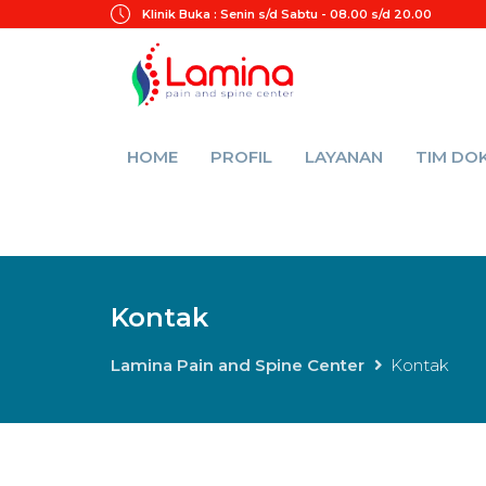
Klinik Buka :
Senin s/d Sabtu - 08.00 s/d 20.00
HOME
PROFIL
LAYANAN
TIM DO
Kontak
Lamina Pain and Spine Center
Kontak