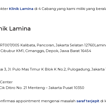
okter
Klinik Lamina
di 4 Cabang yang kami miliki yang beral
nik Lamina
 RT007/005 Kalibata, Pancoran, Jakarta Selatan 12760Lami
atif Cibubur KM1, Cimanggis, Depok, Jawa Barat 16454
ai 3, Jl. Pulo Mas Timur K Blok K No.2, Pulogadung, Jakarta
 Center
Cik Ditiro No. 21 Menteng – Jakarta Pusat 10350
onfirmasi appointment mengenai masalah
saraf terjepit
di 