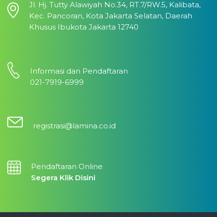
Jl. Hj. Tutty Alawiyah No.34, RT.7/RW.5, Kalibata,
Kec. Pancoran, Kota Jakarta Selatan, Daerah
Khusus Ibukota Jakarta 12740
Informasi dan Pendaftaran
021-7919-6999
registrasi@lamina.co.id
Pendaftaran Online
Segera Klik Disini