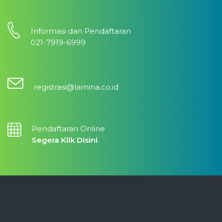
Informasi dan Pendaftaran
021-7919-6999
registrasi@lamina.co.id
Pendaftaran Online
Segera Klik Disini