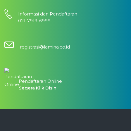
Informasi dan Pendaftaran
021-7919-6999
registrasi@lamina.co.id
Pendaftaran Online
Segera Klik Disini