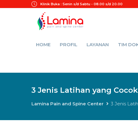
Klinik Buka :
Senin s/d Sabtu - 08.00 s/d 20.00
HOME
PROFIL
LAYANAN
TIM DO
3 Jenis Latihan yang Cocok
Lamina Pain and Spine Center
3 Jenis Lat