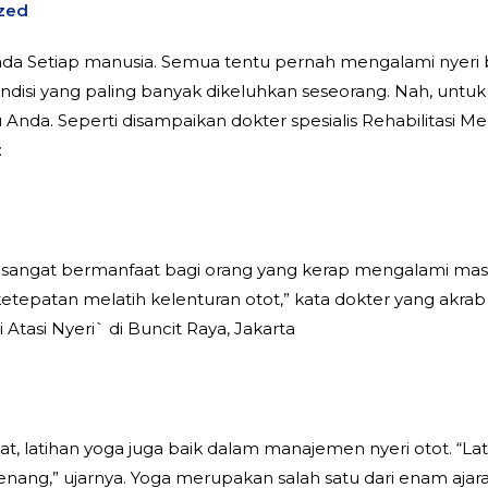
zed
i pada Setiap manusia. Semua tentu pernah mengalami nyeri 
ndisi yang paling banyak dikeluhkan seseorang. Nah, untu
nda. Seperti disampaikan dokter spesialis Rehabilitasi Med
:
ta Sri, sangat bermanfaat bagi orang yang kerap mengalami
ketepatan melatih kelenturan otot,” kata dokter yang akrab 
i Atasi Nyeri` di Buncit Raya, Jakarta
at, latihan yoga juga baik dalam manajemen nyeri otot. “La
nang,” ujarnya. Yoga merupakan salah satu dari enam ajara