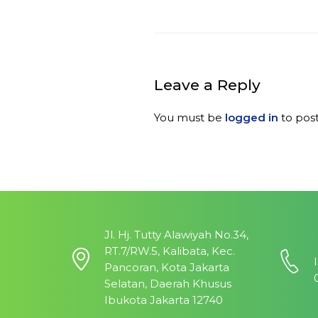
Leave a Reply
You must be
logged in
to pos
Jl. Hj. Tutty Alawiyah No.34,
RT.7/RW.5, Kalibata, Kec.
Pancoran, Kota Jakarta
Selatan, Daerah Khusus
Ibukota Jakarta 12740