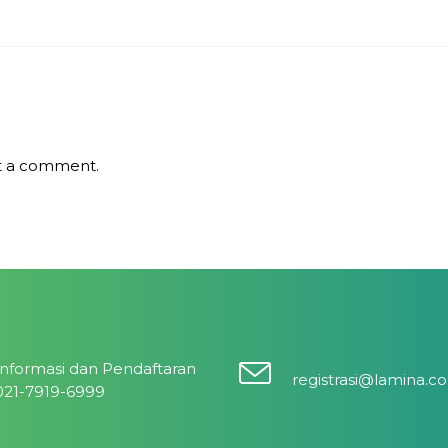
t a comment.
Informasi dan Pendaftaran
registrasi@lamina.co
021-7919-6999