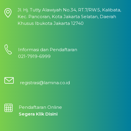
Jl. Hj. Tutty Alawiyah No.34, RT.7/RW.5, Kalibata,
Kec. Pancoran, Kota Jakarta Selatan, Daerah
Khusus Ibukota Jakarta 12740
Informasi dan Pendaftaran
021-7919-6999
registrasi@lamina.co.id
Pendaftaran Online
Segera Klik Disini