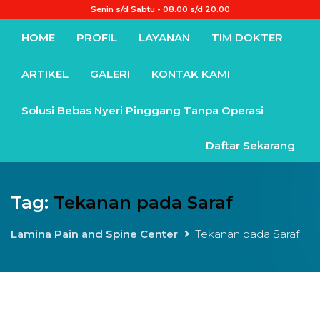
Senin s/d Sabtu - 08.00 s/d 20.00
HOME
PROFIL
LAYANAN
TIM DOKTER
ARTIKEL
GALERI
KONTAK KAMI
Solusi Bebas Nyeri Pinggang Tanpa Operasi
Daftar Sekarang
Tag:
Tekanan pada Saraf
Lamina Pain and Spine Center
Tekanan pada Saraf