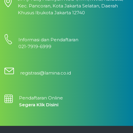
Kec. Pancoran, Kota Jakarta Selatan, Daerah
Khusus Ibukota Jakarta 12740
Informasi dan Pendaftaran
021-7919-6999
registrasi@lamina.co.id
Pendaftaran Online
Segera Klik Disini