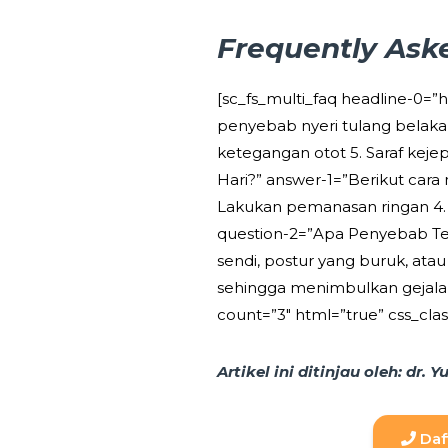
Frequently Ask
[sc_fs_multi_faq headline-0=
penyebab nyeri tulang belakang
ketegangan otot 5. Saraf keje
Hari?” answer-1=”Berikut cara
Lakukan pemanasan ringan 4. 
question-2=”Apa Penyebab Terja
sendi, postur yang buruk, at
sehingga menimbulkan gejala 
count=”3″ html=”true” css_clas
Artikel ini ditinjau oleh: dr. 
Daf