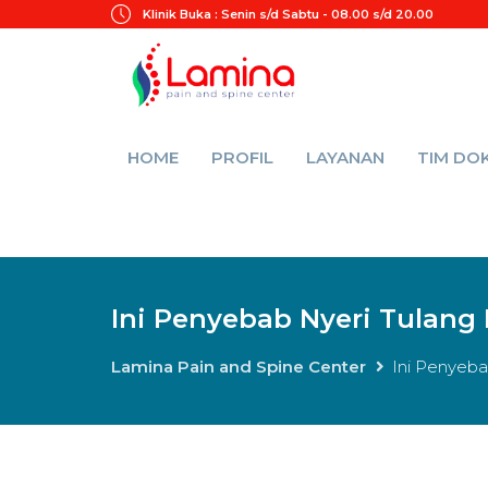
Klinik Buka :
Senin s/d Sabtu - 08.00 s/d 20.00
HOME
PROFIL
LAYANAN
TIM DO
Ini Penyebab Nyeri Tulang 
Lamina Pain and Spine Center
Ini Penyeba