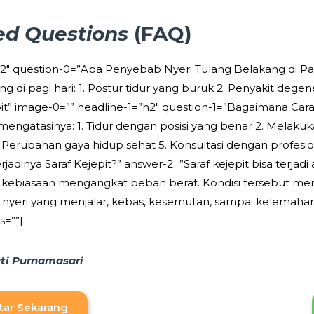
ed Questions
(FAQ)
”h2″ question-0=”Apa Penyebab Nyeri Tulang Belakang di P
 di pagi hari: 1. Postur tidur yang buruk 2. Penyakit degene
pit” image-0=”” headline-1=”h2″ question-1=”Bagaimana Car
 mengatasinya: 1. Tidur dengan posisi yang benar 2. Melaku
Perubahan gaya hidup sehat 5. Konsultasi dengan profesio
dinya Saraf Kejepit?” answer-2=”Saraf kejepit bisa terjadi 
au kebiasaan mengangkat beban berat. Kondisi tersebut m
nyeri yang menjalar, kebas, kesemutan, sampai kelemahan o
s=””]
Yuti Purnamasari
tar Sekarang