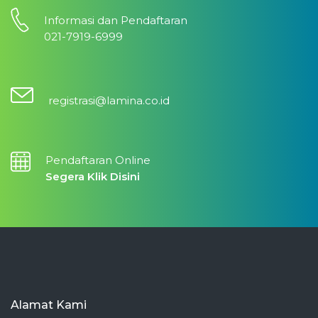
Informasi dan Pendaftaran
021-7919-6999
registrasi@lamina.co.id
Pendaftaran Online
Segera Klik Disini
Alamat Kami