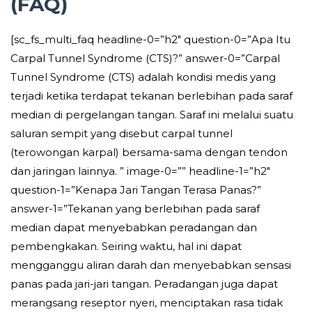
(FAQ)
[sc_fs_multi_faq headline-0=”h2″ question-0=”Apa Itu
Carpal Tunnel Syndrome (CTS)?” answer-0=”Carpal
Tunnel Syndrome (CTS) adalah kondisi medis yang
terjadi ketika terdapat tekanan berlebihan pada saraf
median di pergelangan tangan. Saraf ini melalui suatu
saluran sempit yang disebut carpal tunnel
(terowongan karpal) bersama-sama dengan tendon
dan jaringan lainnya. ” image-0=”” headline-1=”h2″
question-1=”Kenapa Jari Tangan Terasa Panas?”
answer-1=”Tekanan yang berlebihan pada saraf
median dapat menyebabkan peradangan dan
pembengkakan. Seiring waktu, hal ini dapat
mengganggu aliran darah dan menyebabkan sensasi
panas pada jari-jari tangan. Peradangan juga dapat
merangsang reseptor nyeri, menciptakan rasa tidak