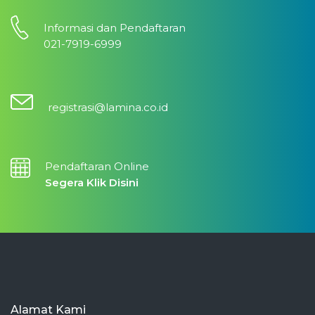
Informasi dan Pendaftaran
021-7919-6999
registrasi@lamina.co.id
Pendaftaran Online
Segera Klik Disini
Alamat Kami