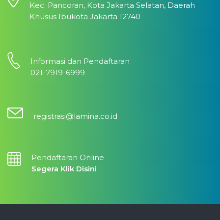
Kec. Pancoran, Kota Jakarta Selatan, Daerah
Khusus Ibukota Jakarta 12740
Informasi dan Pendaftaran
021-7919-6999
registrasi@lamina.co.id
Pendaftaran Online
Segera Klik Disini