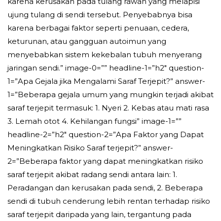
karena kerusakan pada tulang rawan yang melapisi
ujung tulang di sendi tersebut. Penyebabnya bisa
karena berbagai faktor seperti penuaan, cedera,
keturunan, atau gangguan autoimun yang
menyebabkan sistem kekebalan tubuh menyerang
jaringan sendi.” image-0=”” headline-1=”h2″ question-
1=”Apa Gejala jika Mengalami Saraf Terjepit?” answer-
1=”Beberapa gejala umum yang mungkin terjadi akibat
saraf terjepit termasuk: 1. Nyeri 2. Kebas atau mati rasa
3. Lemah otot 4. Kehilangan fungsi” image-1=””
headline-2=”h2″ question-2=”Apa Faktor yang Dapat
Meningkatkan Risiko Saraf terjepit?” answer-
2=”Beberapa faktor yang dapat meningkatkan risiko
saraf terjepit akibat radang sendi antara lain: 1.
Peradangan dan kerusakan pada sendi, 2. Beberapa
sendi di tubuh cenderung lebih rentan terhadap risiko
saraf terjepit daripada yang lain, tergantung pada