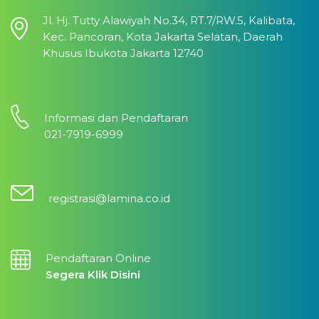
Jl. Hj. Tutty Alawiyah No.34, RT.7/RW.5, Kalibata,
Kec. Pancoran, Kota Jakarta Selatan, Daerah
Khusus Ibukota Jakarta 12740
Informasi dan Pendaftaran
021-7919-6999
registrasi@lamina.co.id
Pendaftaran Online
Segera Klik Disini