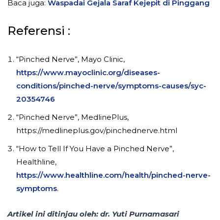
Baca juga:
Waspadai Gejala Saraf Kejepit di Pinggang
Referensi :
“Pinched Nerve”, Mayo Clinic,
https://www.mayoclinic.org/diseases-
conditions/pinched-nerve/symptoms-causes/syc-
20354746
“Pinched Nerve”, MedlinePlus,
https://medlineplus.gov/pinchednerve.html
“How to Tell If You Have a Pinched Nerve”,
Healthline,
https://www.healthline.com/health/pinched-nerve-
symptoms
.
Artikel ini ditinjau oleh: dr. Yuti Purnamasari